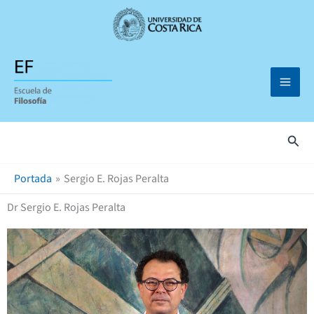
Omitir
e
ir
al
contenido
Busc
Portada
Sergio E. Rojas Peralta
Dr Sergio E. Rojas Peralta