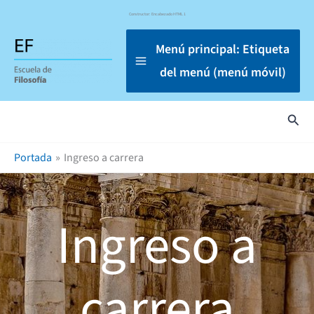
Omitir
Constructor: Encabezado HTML 1
e
ir
Menú principal: Etiqueta
al
del menú (menú móvil)
contenido
Busc
Portada
Ingreso a carrera
Ingreso a
carrera