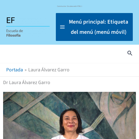
Omitir
Constructor: Encabezado HTML 1
e
ir
Menú principal: Etiqueta
al
del menú (menú móvil)
contenido
Busc
Portada
Laura Álvarez Garro
Dr Laura Álvarez Garro