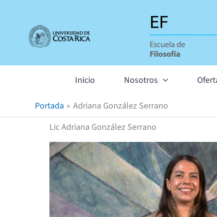
Omitir
e
ir
al
contenido
Inicio
Nosotros
Ofer
Portada
Adriana González Serrano
Lic Adriana González Serrano